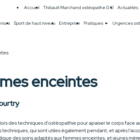
Accueil
Thibault Marchand ostéopathe D.O
Actualités
niors
Sport de haut niveau
Entreprise
Pratiques
Urgences ost
ntes
mes enceintes
ourtry
e alors des techniques d'ostéopathie pour apaiser le corps fac
s techniques, qui sont utiles également pendant, et après l’ac
rodigue des soins adaptés aux femmes enceintes, et jeunes mères