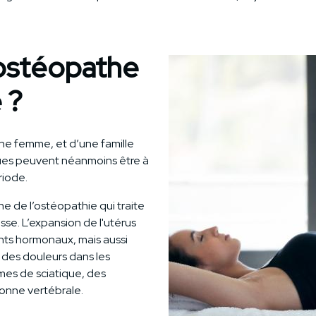
 ostéopathe
 ?
ne femme, et d’une famille
ues peuvent néanmoins être à
riode.
e de l’ostéopathie qui traite
e. L’expansion de l'utérus
nts hormonaux, mais aussi
 des douleurs dans les
mes de sciatique, des
lonne vertébrale.