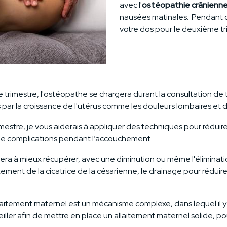
avec l'
ostéopathie crânienn
nausées matinales. Pendant ce
votre dos pour le deuxième t
trimestre, l'ostéopathe se chargera durant la consultation de t
s par la croissance de l'utérus comme les douleurs lombaires et 
imestre, je vous aiderais à appliquer des techniques pour réduire
e de complications pendant l’accouchement.
dera à mieux récupérer, avec une diminution ou même l'éliminat
itement de la cicatrice de la césarienne, le drainage pour rédu
allaitement maternel est un mécanisme complexe, dans lequel il y 
er afin de mettre en place un allaitement maternel solide, po