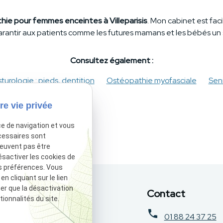
ie pour femmes enceintes à Villeparisis
. Mon cabinet est fa
 de garantir aux patients comme les futures mamans et les bébés un
Consultez également :
turologie : pieds, dentition
Ostéopathie myofasciale
Sen
re vie privée
ce de navigation et vous
cessaires sont
peuvent pas être
ésactiver les cookies de
s préférences. Vous
 cliquant sur le lien
ter que la désactivation
Contact
ionnalités du site.
01 88 24 37 25