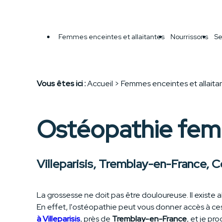
Panneau de gestion des cookies
Femmes enceintes et allaitantes
Nourrissons
Se
Vous êtes ici :
Accueil
> Femmes enceintes et allaita
Ostéopathie fem
Villeparisis, Tremblay-en-France, C
La grossesse ne doit pas être douloureuse. Il exist
En effet, l'ostéopathie peut vous donner accès à ce
à Villeparisis
, près de
Tremblay-en-France
, et je p