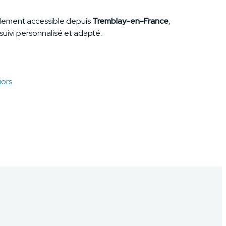
cilement accessible depuis
Tremblay-en-France
,
 suivi personnalisé et adapté.
iors