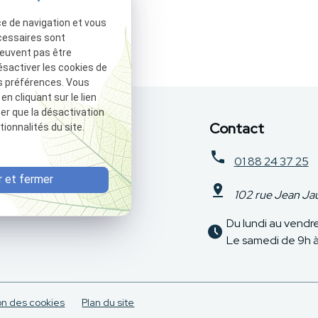
ce de navigation et vous
cessaires sont
peuvent pas être
ésactiver les cookies de
s préférences. Vous
 cliquant sur le lien
ter que la désactivation
Contact
ionnalités du site.
01 88 24 37 25
 et fermer
102 rue Jean J
Du lundi au vendr
Le samedi de 9h à
on des cookies
Plan du site