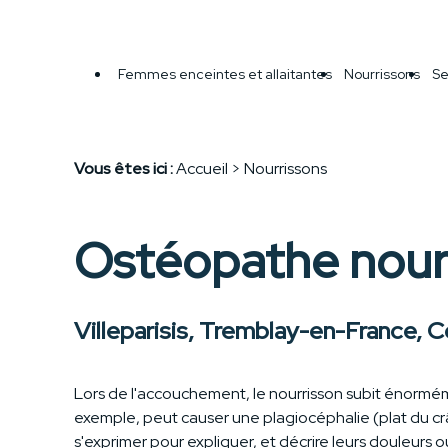
Panneau de gestion des cookies
Femmes enceintes et allaitantes
Nourrissons
Se
Vous êtes ici :
Accueil
> Nourrissons
Ostéopathe nour
Villeparisis, Tremblay-en-France, C
Lors de l'accouchement, le nourrisson subit énormém
exemple, peut causer une plagiocéphalie (plat du c
s'exprimer pour expliquer, et décrire leurs douleurs ou