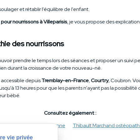
ulager et rétablir l'équilibre de l'enfant.
our nourrissons à Villeparisis
, je vous propose des explication
hie des nourrissons
e pouvoir prendre le temps lors des séances et proposer un suivi 
icien durant la croissance de votre nouveau-né.
t accessible depuis
Tremblay-en-France
,
Courtry
, Coubron. Vo
usqu'à 13 heures pour que les parents n'ayant pas la possibili
eur bébé.
Consultez également :
ors
Ostéopathie crânienne
Thibault Marchand ostéopath
re vie privée