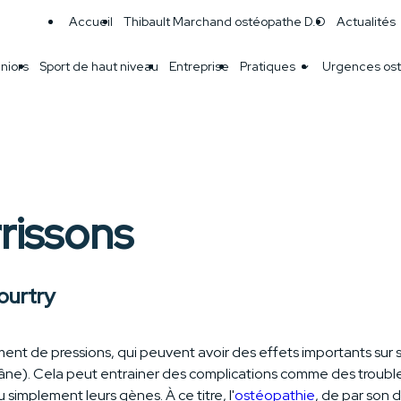
Accueil
Thibault Marchand ostéopathe D.O
Actualités
niors
Sport de haut niveau
Entreprise
Pratiques
Urgences ost
rissons
ourtry
ent de pressions, qui peuvent avoir des effets importants sur 
râne). Cela peut entrainer des complications comme des troubl
 simplement leurs gènes. À ce titre, l'
ostéopathie
, de par son 