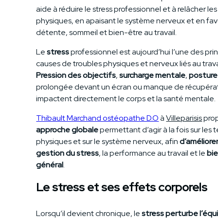
aide à réduire le stress professionnel et à relâcher le
physiques, en apaisant le système nerveux et en fav
détente, sommeil et bien-être au travail.
Le
stress
professionnel est aujourd’hui l’une des pri
causes de troubles physiques et nerveux liés au trava
Pression des objectifs
,
surcharge
mentale
,
posture
prolongée devant un écran ou manque de récupéra
impactent directement le corps et la santé mentale.
Thibault Marchand ostéopathe D.O
à
Villeparisis
pro
approche globale
permettant d’agir à la fois sur les 
physiques et sur le système nerveux, afin
d’améliorer
gestion du stress
, la performance au travail et le
bi
général
.
Le stress et ses effets corporels
Lorsqu’il devient chronique, le
stress perturbe l’équi