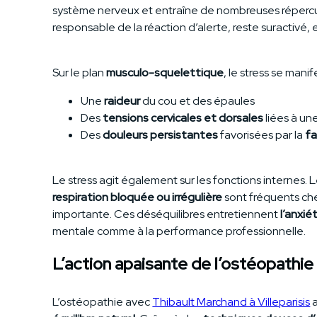
système nerveux et entraîne de nombreuses répercu
responsable de la réaction d’alerte, reste suractivé
Sur le plan
musculo-squelettique
, le stress se mani
Une
raideur
du cou et des épaules
Des
tensions cervicales
et dorsales
liées à un
Des
douleurs persistantes
favorisées par la
fa
Le stress agit également sur les fonctions internes. 
respiration bloquée
ou irrégulière
sont fréquents ch
importante. Ces déséquilibres entretiennent
l’anxié
mentale comme à la performance professionnelle.
L’action apaisante de l’ostéopathie
L’ostéopathie avec
Thibault Marchand à Villeparisis
a