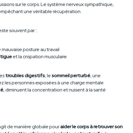
ssions sur le corps. Le système nerveux sympathique,
, empêchant une véritable récupération.
feste souvent par :
e mauvaise posture au travail
tigue
et la crispation musculaire
Les
troubles digestifs
, le
sommeil perturbé
, une
ez les personnes exposées à une charge mentale
té
, diminuent la concentration et nuisent à la santé
git de manière globale pour
aider le corps à retrouver son