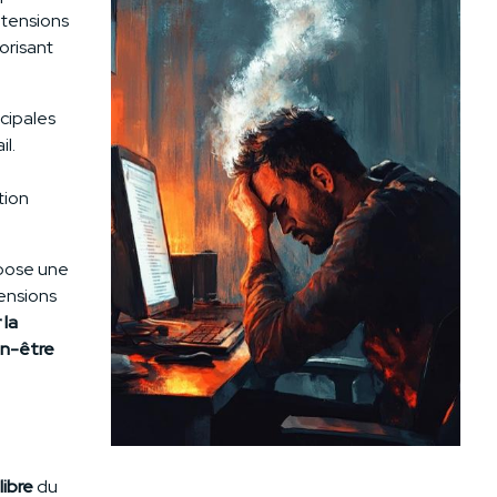
s tensions
orisant
ncipales
il.
tion
pose une
tensions
 la
en-être
libre
du