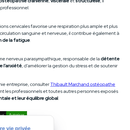
’ostéopathie
crânienne
,
viscérale
et
structurelle
, il
s professionnel.
ions cervicales favorise une respiration plus ample et plus
a circulation sanguine et nerveuse, il contribue également à
n de la fatigue
.
stème nerveux parasympathique, responsable de la
détente
re l’anxiété
, d’améliorer la gestion du stress et de soutenir
hie entreprise, consulter
Thibault Marchand ostéopathe
 les professionnels et toutes autres personnes exposés
tale et leur équilibre global
.
ivé.
Autoriser
re vie privée