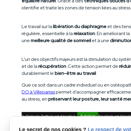
équilibre naturel
. Grâce à des
techniques douces
d
identifie et traite les zones de tension liées au stres
Le travail sur la
libération du diaphragme
et des tens
régulière, essentielle à la
relaxation
. En améliorant l
une
meilleure qualité de sommeil
et à une
diminutio
L’un des objectifs majeurs est la stimulation du sy
et de la
récupération
. Cette action permet de
rédui
durablement le
bien-être au travail
.
Que ce soit dans un cadre individuel ou en ostéopat
D.O à Villeparisis
permet d’accompagner efficacement
au stress, en
préservant leur posture, leur santé men
X (formerly Twitter) est désactivé.
Autoriser
Facebook est désact
Le secret de nos cookies ?
Le respect de vot